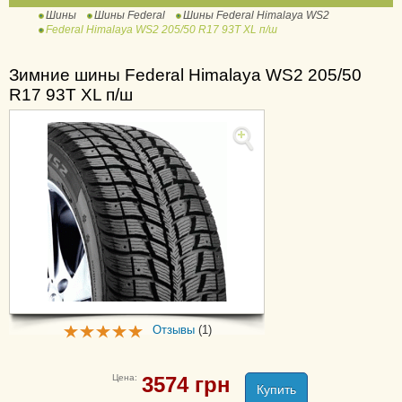
Шины
Шины Federal
Шины Federal Himalaya WS2
Formoza FD1
Federal Himalaya WS2 205/50 R17 93T XL п/ш
Formoza FD2
SS 595
Зимние шины Federal Himalaya WS2 205/50
R17 93T XL п/ш
SS 657
Couragia M/T
Couragia XUV II
Отзывы
(1)
Цена:
3574
грн
Купить