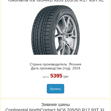
Yokohama Ice GUARD iG53 205/50 R17 93H XL
Страна производитель: Япония
Дата производства (год): 2024
5395
грн
Цена:
Купить
Зимние шины
Continental NorthContact NC6 205/50 R17 93T XL