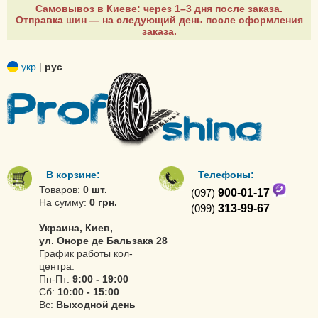
Самовывоз в Киеве: через 1–3 дня после заказа.
Отправка шин — на следующий день после оформления
заказа.
укр
|
рус
В корзине:
Телефоны:
Товаров:
0 шт.
(097)
900-01-17
На сумму:
0 грн.
(099)
313-99-67
Украина, Киев,
ул. Оноре де Бальзака 28
График работы кол-
центра:
Пн-Пт:
9:00 - 19:00
Сб:
10:00 - 15:00
Вс:
Выходной день