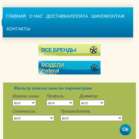
ГЛАВНАЯ
О НАС
ДОСТАВКА/ОПЛАТА
ШИНОМОНТАЖ
КОНТАКТЫ
ВСЕ БРЕНДЫ
МОДЕЛИ
Federal
Glacier GC01
Himalaya Inverno
Фильтр поиска шин по параметрам
Himalaya SUV
Ширина шины:
Профиль:
Диаметр:
Himalaya WS2
Сезонность:
Производитель:
Himalaya WS2-SL
Himalaya WS3 Nordic
Couragia F/X