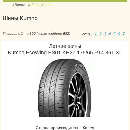
Шины
Шины Kumho
Crugen HP71
Шины Kumho
Crugen HP91
EcoWing ES01 KH27
Позиции с
1
по
100
(всего найдено
682
)
стр.:
1
2
3
4
5
6
7
Ecowing ES31
Летние шины
Ecsta HS51
Kumho EcoWing ES01 KH27 175/65 R14 86T XL
Ecsta HS52
Ecsta Le Sport KU39
Ecsta PS71
Ecsta PS71 SUV
ECSTA SPT KU31
PorTran KC53
Road Venture APT KL51
Solus KH17
Road Venture MT KL71
Страна производитель : Корея