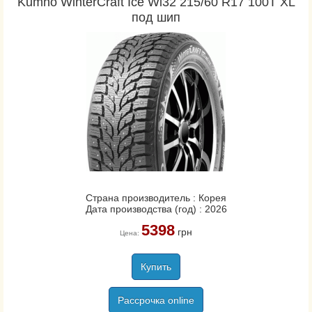
Kumho WinterCraft Ice Wi32 215/60 R17 100T XL
под шип
Страна производитель : Корея
Дата производства (год) : 2026
5398
грн
Цена:
Купить
Рассрочка online