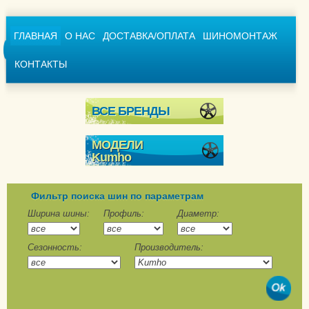
ГЛАВНАЯ
О НАС
ДОСТАВКА/ОПЛАТА
ШИНОМОНТАЖ
КОНТАКТЫ
ВСЕ БРЕНДЫ
МОДЕЛИ
Kumho
I`ZEN KW23
WinTer PorTran CW51
Фильтр поиска шин по параметрам
WinterCraft Ice Wi32
Ширина шины:
Профиль:
Диаметр:
WinterCraft Wi51
Сезонность:
Производитель:
WinterCraft WP-52
WinterCraft WP-71
WinterCraft WP72
WinterCraft WS-71