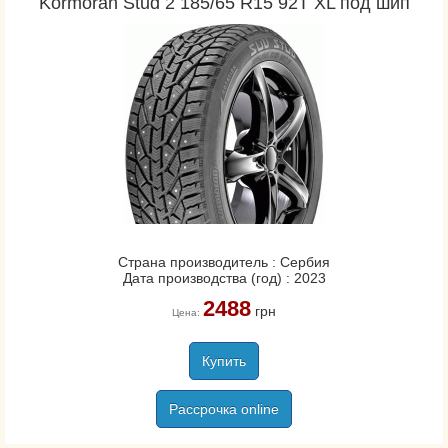
Kormoran Stud 2 185/65 R15 92T XL под шип
Страна производитель : Сербия
Дата производства (год) : 2023
2488
грн
Цена:
Купить
Рассрочка online