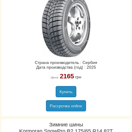
Страна производитель : Сербия
Дата производства (год) : 2025
2165
грн
Цена:
Купить
Рассрочка online
Зимние шины
Kormoran SnowPro B2 175/65 R14 82T