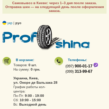
Самовывоз в Киеве: через 1–3 дня после заказа.
Отправка шин — на следующий день после оформления
заказа.
укр
|
рус
В корзине:
Телефоны:
Товаров:
0 шт.
(097)
900-01-17
На сумму:
0 грн.
(099)
313-99-67
Украина, Киев,
ул. Оноре де Бальзака 28
График работы кол-
центра:
Пн-Пт:
9:00 - 19:00
Сб:
10:00 - 15:00
Вс:
Выходной день