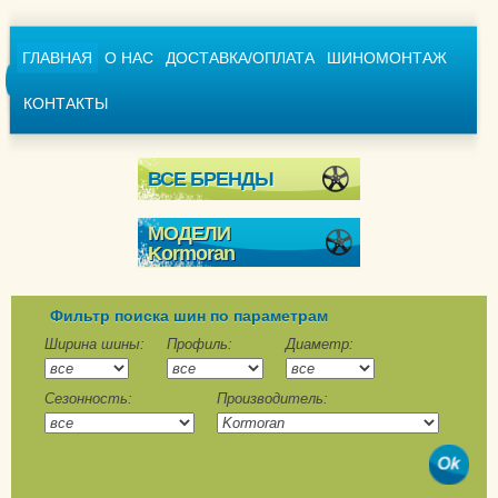
ГЛАВНАЯ
О НАС
ДОСТАВКА/ОПЛАТА
ШИНОМОНТАЖ
КОНТАКТЫ
ВСЕ БРЕНДЫ
МОДЕЛИ
Kormoran
Extreme Stud
Snow
Фильтр поиска шин по параметрам
SnowPro
Ширина шины:
Профиль:
Диаметр:
SnowPro B2
Сезонность:
Производитель:
Stud 2
SUV Snow
SUV Stud
VanPro Winter