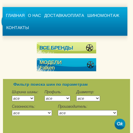
ГЛАВНАЯ
О НАС
ДОСТАВКА/ОПЛАТА
ШИНОМОНТАЖ
КОНТАКТЫ
ВСЕ БРЕНДЫ
МОДЕЛИ
Falken
Espia EPZ
Eurowinter HS-439
Фильтр поиска шин по параметрам
Eurowinter HS-449
Ширина шины:
Профиль:
Диаметр:
Eurowinter HS01
Сезонность:
Производитель:
Eurowinter HS01 SUV
Eurowinter Van01
Winterpeak F-Snow 1