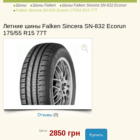
Шины
Шины Falken
Шины Falken Sincera SN-832 Ecorun
Azenis FK510
Falken Sincera SN-832 Ecorun 175/55 R15 77T
Azenis FK510 SUV
Azenis PT722 A/S
Летние шины Falken Sincera SN-832 Ecorun
175/55 R15 77T
Linam Van01
Sincera SN-832 Ecorun
Sincera SN110 Ecorun
Ziex ZE310 Ecorun
Ziex ZE310A Ecorun
LA/AT T-110
Wildpeak A/T AT01
Отзывы
(0)
Цена:
2850
грн
Купить