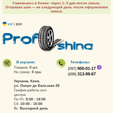
Самовывоз в Киеве: через 1–3 дня после заказа.
Отправка шин — на следующий день после оформления
заказа.
укр
|
рус
В корзине:
Телефоны:
Товаров:
0 шт.
(097)
900-01-17
На сумму:
0 грн.
(099)
313-99-67
Украина, Киев,
ул. Оноре де Бальзака 28
График работы кол-
центра:
Пн-Пт:
9:00 - 19:00
Сб:
10:00 - 15:00
Вс:
Выходной день