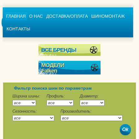
ГЛАВНАЯ
О НАС
ДОСТАВКА/ОПЛАТА
ШИНОМОНТАЖ
КОНТАКТЫ
ВСЕ БРЕНДЫ
МОДЕЛИ
Falken
Espia EPZ
Eurowinter HS-439
Фильтр поиска шин по параметрам
Eurowinter HS-449
Ширина шины:
Профиль:
Диаметр:
Eurowinter HS01
Сезонность:
Производитель:
Eurowinter HS01 SUV
Eurowinter Van01
Winterpeak F-Snow 1