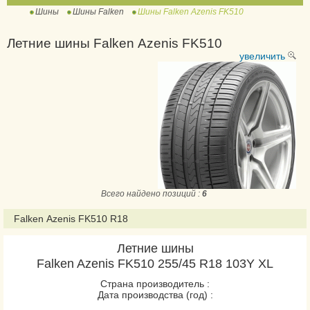
Шины
Шины Falken
Шины Falken Azenis FK510
Azenis FK510
Azenis FK510 SUV
Летние шины Falken Azenis FK510
Azenis PT722 A/S
увеличить
Linam Van01
Sincera SN-832 Ecorun
Sincera SN110 Ecorun
Ziex ZE310 Ecorun
Ziex ZE310A Ecorun
LA/AT T-110
Всего найдено позиций :
6
Wildpeak A/T AT01
Falken Azenis FK510 R18
Летние шины
Falken Azenis FK510 255/45 R18 103Y XL
Страна производитель :
Дата производства (год) :