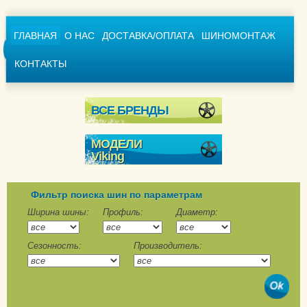
ГЛАВНАЯ
О НАС
ДОСТАВКА/ОПЛАТА
ШИНОМОНТАЖ
КОНТАКТЫ
ВСЕ БРЕНДЫ
МОДЕЛИ
Viking
WinTech
WinTech Van
Фильтр поиска шин по параметрам
Ширина шины:
Профиль:
Диаметр:
CityTech II
Сезонность:
Производитель:
ProTech NewGen
TransTech II
TransTech NewGen