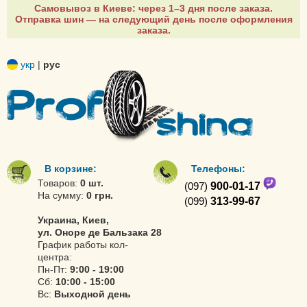
Самовывоз в Киеве: через 1–3 дня после заказа.
Отправка шин — на следующий день после оформления
заказа.
укр
|
рус
В корзине:
Телефоны:
Товаров:
0 шт.
(097)
900-01-17
На сумму:
0 грн.
(099)
313-99-67
Украина, Киев,
ул. Оноре де Бальзака 28
График работы кол-
центра:
Пн-Пт:
9:00 - 19:00
Сб:
10:00 - 15:00
Вс:
Выходной день