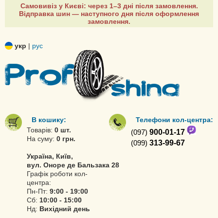
Самовивіз у Києві: через 1–3 дні після замовлення.
Відправка шин — наступного дня після оформлення
замовлення.
укр
|
рус
В кошику:
Телефони кол-центра:
Товарів:
0 шт.
(097)
900-01-17
На суму:
0 грн.
(099)
313-99-67
Україна, Київ,
вул. Оноре де Бальзака 28
Графік роботи кол-
центра:
Пн-Пт:
9:00 - 19:00
Сб:
10:00 - 15:00
Нд:
Вихідний день