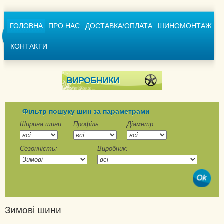
ГОЛОВНА
ПРО НАС
ДОСТАВКА/ОПЛАТА
ШИНОМОНТАЖ
КОНТАКТИ
ВИРОБНИКИ
Achilles
Advance
Фільтр пошуку шин за параметрами
Aeolus
Ширина шини:
Профіль:
Діаметр:
Agi Sarek
Сезонність:
Виробник:
Alliance
Altenzo
Amberstone
Amtel
Annaite
Зимові шини
Aoteli