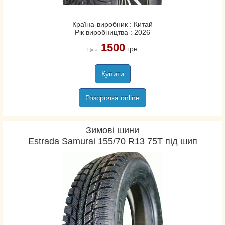
Rosava
Sava
Країна-виробник : Китай
Strial
Рік виробництва : 2026
Sumitomo
1500
грн
Ціна:
Sunny
Tatko
Купити
Tigar
Toyo
Розсрочка online
Triangle
Uniroyal
Зимові шини
Viking
Estrada Samurai 155/70 R13 75T під шип
Vredestein
Yokohama
Белшина