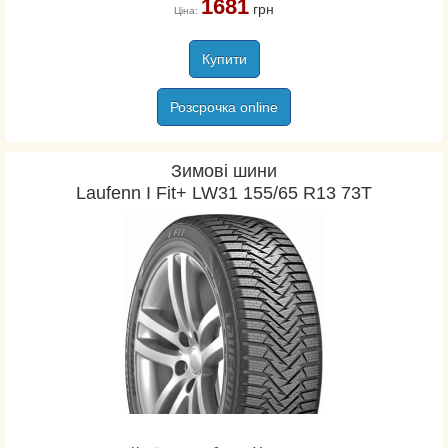
1681
грн
Falken
Ціна:
Farroad
Купити
Federal
Firemax
Розсрочка online
Firestone
Fortuna
Зимові шини
Fortune
Laufenn I Fit+ LW31 155/65 R13 73T
Fronway
Fulda
General
Gislaved
Goodride
Goodyear
Hankook
Kapsen
Kleber
Kormoran