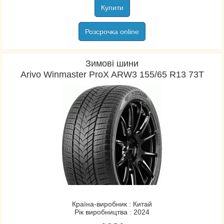
Купити
Continental
Contyre
Розсрочка online
Cooper
Cordiant
Зимові шини
CST
Arivo Winmaster ProX ARW3 155/65 R13 73T
Davanti
Dayton
Debica
Diamondback
Diplomat
Doublestar
Dunlop
Duraturn
Ecovision
Estrada
Країна-виробник : Китай
Рік виробництва : 2024
Eurorepar