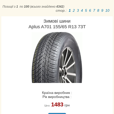
Aplus
Позиції з
1
по
100
(всього знайдено
4342
)
стор.:
1
2
3
4
5
6
7
8
9
10
Apollo
Aptany
Зимові шини
Ardent
Aplus A701 155/65 R13 73T
Arivo
Atlander
Atlas
Atturo
Austone
Barum
Berlin
BF Goodrich
Bridgestone
Країна-виробник :
Cachland
Рік виробництва :
CEAT
1483
грн
Ціна:
Comforser
Compasal