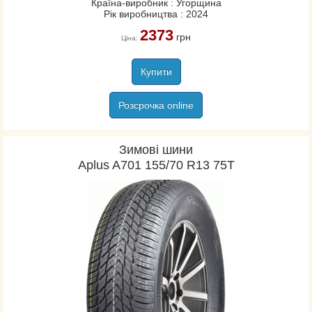
Країна-виробник : Угорщина
Рік виробництва : 2024
Kumho
2373
Lassa
грн
Ціна:
Laufenn
Marangoni
Купити
Marshal
Розсрочка online
Matador
Maxxis
Michelin
Зимові шини
Aplus A701 155/70 R13 75T
Nankang
Nexen/Roadstone
Nitto Tire
Nokian
Orium
Ovation
Pirelli
Premiorri