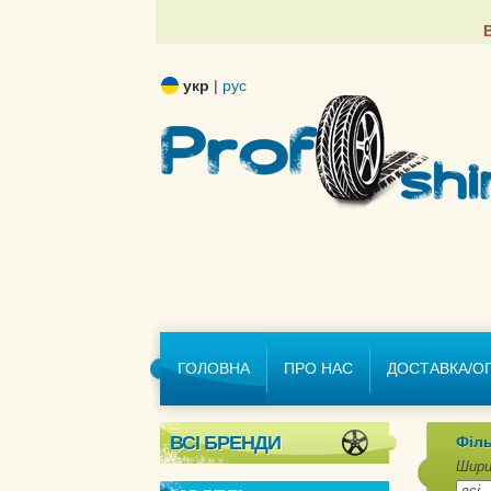
укр
|
рус
ГОЛОВНА
ПРО НАС
ДОСТАВКА/О
ВСІ БРЕНДИ
Філь
Шири