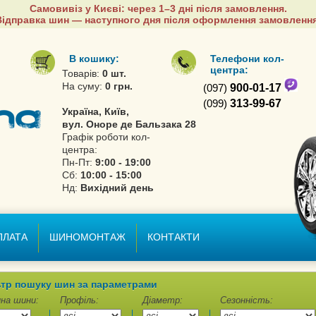
Самовивіз у Києві: через 1–3 дні після замовлення.
Відправка шин — наступного дня після оформлення замовлення
В кошику:
Телефони кол-
центра:
Товарів:
0 шт.
На суму:
0 грн.
(097)
900-01-17
(099)
313-99-67
Україна, Київ,
вул. Оноре де Бальзака 28
Графік роботи кол-
центра:
Пн-Пт:
9:00 - 19:00
Сб:
10:00 - 15:00
Нд:
Вихідний день
ПЛАТА
ШИНОМОНТАЖ
КОНТАКТИ
тр пошуку шин за параметрами
на шини:
Профіль:
Діаметр:
Сезонність: