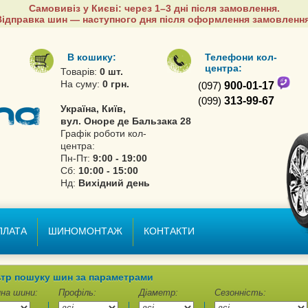
Самовивіз у Києві: через 1–3 дні після замовлення.
Відправка шин — наступного дня після оформлення замовлення
В кошику:
Телефони кол-
центра:
Товарів:
0 шт.
На суму:
0 грн.
(097)
900-01-17
(099)
313-99-67
Україна, Київ,
вул. Оноре де Бальзака 28
Графік роботи кол-
центра:
Пн-Пт:
9:00 - 19:00
Сб:
10:00 - 15:00
Нд:
Вихідний день
ПЛАТА
ШИНОМОНТАЖ
КОНТАКТИ
тр пошуку шин за параметрами
на шини:
Профіль:
Діаметр:
Сезонність: