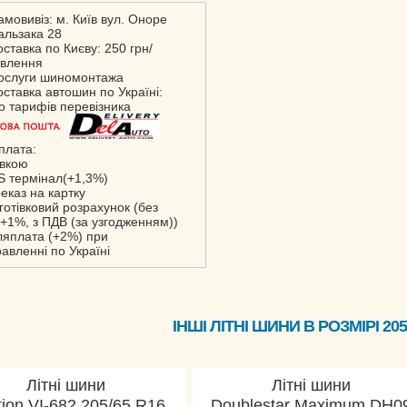
амовивіз: м. Київ вул. Оноре
альзака 28
оставка по Києву: 250 грн/
влення
ослуги шиномонтажа
оставка автошин по Україні:
но тарифів перевізника
плата:
івкою
S термінал(+1,3%)
реказ на картку
зготівковий розрахунок (без
+1%, з ПДВ (за узгодженням))
сляплата (+2%) при
равленні по Україні
ІНШІ ЛІТНІ ШИНИ В РОЗМІРІ 205
Літні шини
Літні шини
ion VI-682 205/65 R16
Doublestar Maximum DH0