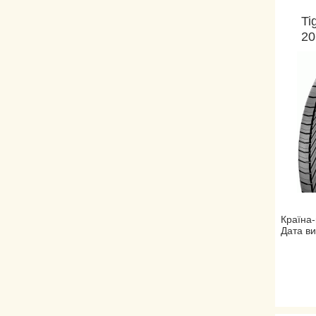
Ti
20
Країна-
Дата ви