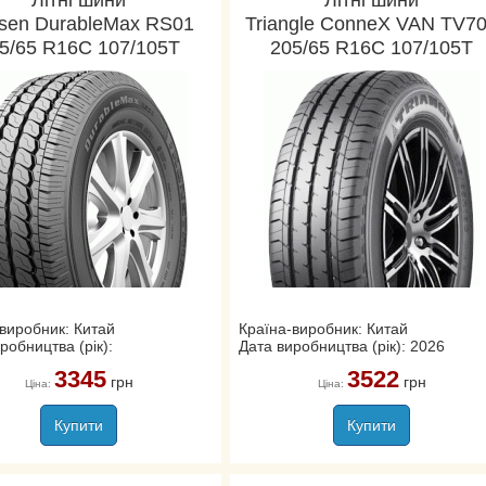
Літні шини
Літні шини
sen DurableMax RS01
Triangle ConneX VAN TV7
5/65 R16C 107/105T
205/65 R16C 107/105T
виробник: Китай
Країна-виробник: Китай
робництва (рік):
Дата виробництва (рік): 2026
3345
3522
грн
грн
Ціна:
Ціна:
Купити
Купити