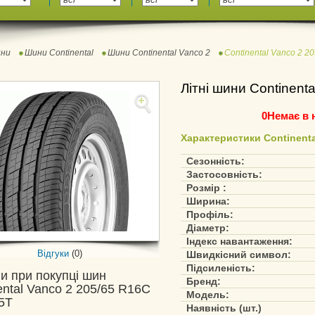
ни
Шини Continental
Шини Continental Vanco 2
Continental Vanco 2 2
Літні шини Continent
0
Немає в 
Характеристики Continenta
Сезонність:
Застосовність:
Розмір :
Ширина:
Профіль:
Діаметр:
Індекс навантаження:
Відгуки
(0)
Швидкісний символ:
Підсиленість:
и при покупці шин
Бренд:
ental Vanco 2 205/65 R16C
Модель:
5T
Наявність (шт.)