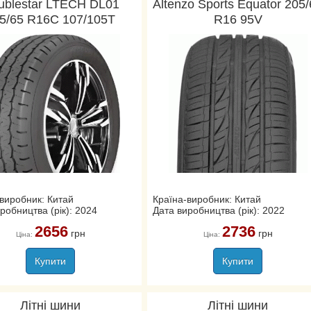
ublestar LTECH DL01
Altenzo Sports Equator 205
5/65 R16C 107/105T
R16 95V
виробник: Китай
Країна-виробник: Китай
робництва (рік): 2024
Дата виробництва (рік): 2022
2656
2736
грн
грн
Ціна:
Ціна:
Купити
Купити
Літні шини
Літні шини