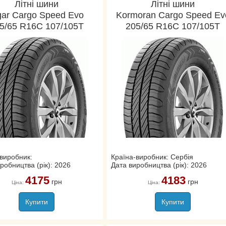
Літні шини
Літні шини
gar Cargo Speed Evo
Kormoran Cargo Speed Ev
5/65 R16C 107/105T
205/65 R16C 107/105T
виробник:
Країна-виробник: Сербія
робництва (рік): 2026
Дата виробництва (рік): 2026
4175
4183
грн
грн
Ціна:
Ціна:
Купити
Купити