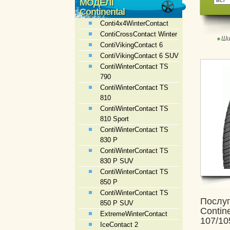
МОДЕЛІ
Continental
Conti4x4WinterContact
ContiCrossContact Winter
Ши
ContiVikingContact 6
ContiVikingContact 6 SUV
ContiWinterContact TS
790
ContiWinterContact TS
810
ContiWinterContact TS
810 Sport
ContiWinterContact TS
830 P
ContiWinterContact TS
830 P SUV
ContiWinterContact TS
850 P
ContiWinterContact TS
Послуг
850 P SUV
Contin
ExtremeWinterContact
107/10
IceContact 2