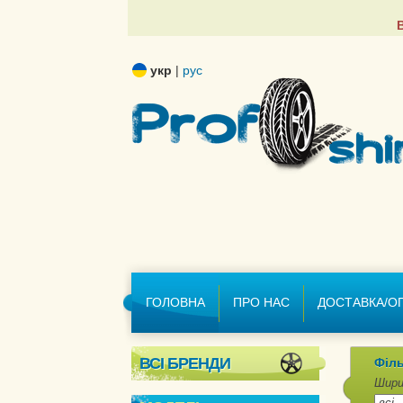
укр
|
рус
ГОЛОВНА
ПРО НАС
ДОСТАВКА/О
ВСІ БРЕНДИ
Філь
Шири