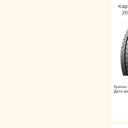
Kap
20
Країна-
Дата ви