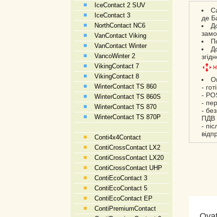
IceContact 2 SUV
С
IceContact 3
де Б
NorthContact NC6
Д
замо
VanContact Viking
П
VanContact Winter
Д
VancoWinter 2
згід
VikingContact 7
VikingContact 8
О
WinterContact TS 860
- гот
- PO
WinterContact TS 860S
- пе
WinterContact TS 870
- бе
WinterContact TS 870P
ПДВ 
- пі
відп
Conti4x4Contact
ContiCrossContact LX2
ContiCrossContact LX20
ContiCrossContact UHP
ContiEcoContact 3
ContiEcoContact 5
ContiEcoContact EP
ContiPremiumContact
Ovat