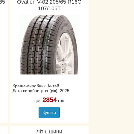
/65
Ovation V-02 205/65 R16C
107/105T
Країна-виробник: Китай
Дата виробництва (рік): 2025
2854
грн
Ціна:
Купити
Літні шини