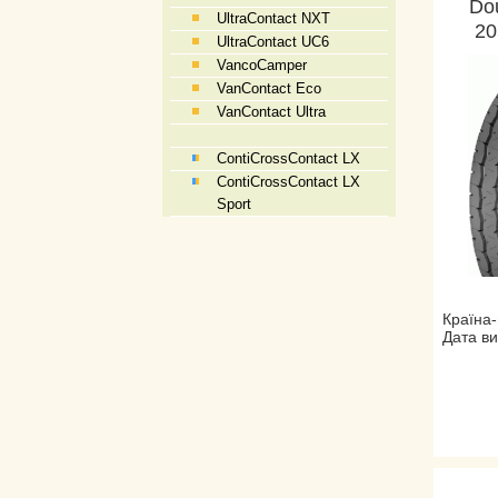
Do
UltraContact NXT
20
UltraContact UC6
VancoCamper
VanContact Eco
VanContact Ultra
ContiCrossContact LX
ContiCrossContact LX
Sport
Країна-
Дата ви