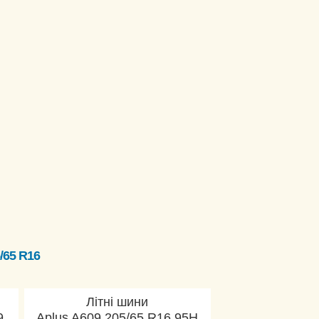
/65 R16
Літні шини
9
Aplus A609 205/65 R16 95H