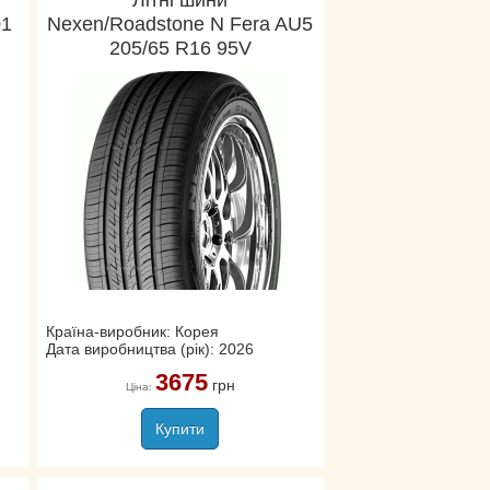
Літні шини
01
Nexen/Roadstone N Fera AU5
205/65 R16 95V
Країна-виробник: Корея
Дата виробництва (рік): 2026
3675
грн
Ціна:
Купити