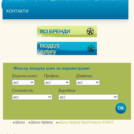
КОНТАКТИ
ВСІ БРЕНДИ
МОДЕЛІ
Aptany
Expedite RU101
Фільтр пошуку шин за параметрами
Ширина шини:
Профіль:
Діаметр:
Сезонність:
Виробник:
Шини
Шини Aptany
Шини Aptany Sport macro RA603