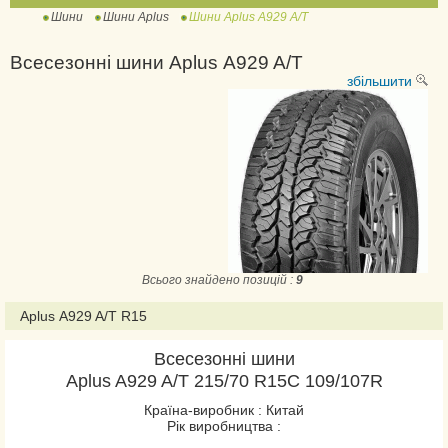
Шини
Шини Aplus
Шини Aplus A929 A/T
A607
Всесезонні шини Aplus A929 A/T
A607 SUV
збільшити
A608
A609
A610
A867
A919
A929 A/T
Всього знайдено позицій :
9
A929 M/T
Aplus A929 A/T R15
D688
Всесезонні шини
D801
Aplus A929 A/T 215/70 R15C 109/107R
D802
Країна-виробник : Китай
Рік виробництва :