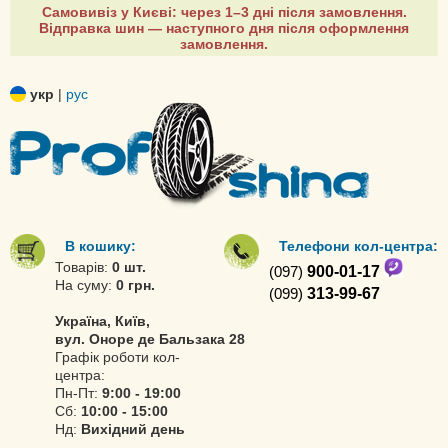
Самовивіз у Києві: через 1–3 дні після замовлення.
Відправка шин — наступного дня після оформлення
замовлення.
укр
|
рус
В кошику:
Телефони кол-центра:
Товарів:
0 шт.
(097)
900-01-17
На суму:
0 грн.
(099)
313-99-67
Україна, Київ,
вул. Оноре де Бальзака 28
Графік роботи кол-
центра:
Пн-Пт:
9:00 - 19:00
Сб:
10:00 - 15:00
Нд:
Вихідний день