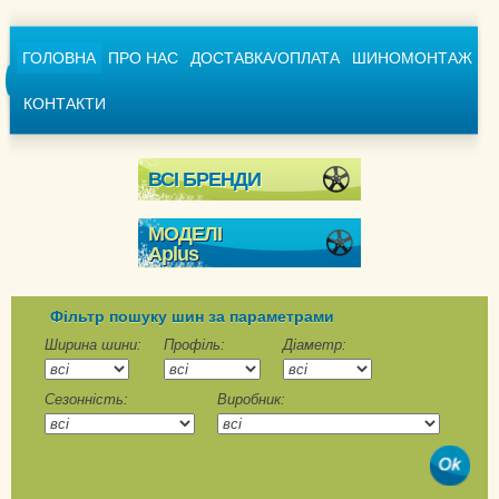
ГОЛОВНА
ПРО НАС
ДОСТАВКА/ОПЛАТА
ШИНОМОНТАЖ
КОНТАКТИ
ВСІ БРЕНДИ
МОДЕЛІ
Aplus
A501
A502
Фільтр пошуку шин за параметрами
A503
Ширина шини:
Профіль:
Діаметр:
A506-Ice Road
Сезонність:
Виробник:
A701
A702
A703
A869