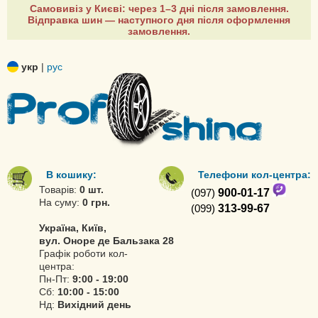
Самовивіз у Києві: через 1–3 дні після замовлення.
Відправка шин — наступного дня після оформлення
замовлення.
укр
|
рус
В кошику:
Телефони кол-центра:
Товарів:
0 шт.
(097)
900-01-17
На суму:
0 грн.
(099)
313-99-67
Україна, Київ,
вул. Оноре де Бальзака 28
Графік роботи кол-
центра:
Пн-Пт:
9:00 - 19:00
Сб:
10:00 - 15:00
Нд:
Вихідний день