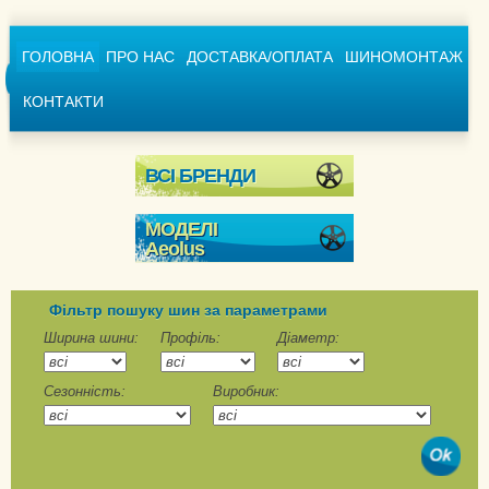
ГОЛОВНА
ПРО НАС
ДОСТАВКА/ОПЛАТА
ШИНОМОНТАЖ
КОНТАКТИ
ВСІ БРЕНДИ
МОДЕЛІ
Aeolus
ADC53A
ADR35
Фільтр пошуку шин за параметрами
ADR69
Ширина шини:
Профіль:
Діаметр:
Neo Allroads D
Сезонність:
Виробник:
Neo Allroads D+
Neo Fuel D