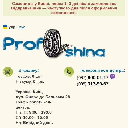
Самовивіз у Києві: через 1–3 дні після замовлення.
Відправка шин — наступного дня після оформлення
замовлення.
укр
|
рус
В кошику:
Телефони кол-центра:
Товарів:
0 шт.
(097)
900-01-17
На суму:
0 грн.
(099)
313-99-67
Україна, Київ,
вул. Оноре де Бальзака 28
Графік роботи кол-
центра:
Пн-Пт:
9:00 - 19:00
Сб:
10:00 - 15:00
Нд:
Вихідний день