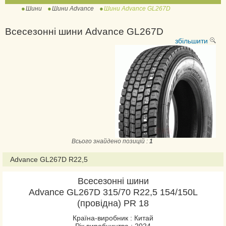
Шини
Шини Advance
Шини Advance GL267D
Всесезонні шини Advance GL267D
збільшити
Всього знайдено позицій :
1
Advance GL267D R22,5
Всесезонні шини
Advance GL267D 315/70 R22,5 154/150L
(провідна) PR 18
Країна-виробник : Китай