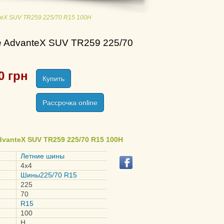
nteX SUV TR259 225/70 R15 100H
e AdvanteX SUV TR259 225/70
0
грн
Купить
Рассрочка online
dvanteX SUV TR259 225/70 R15 100H
Летние шины
4x4
Шины225/70 R15
225
70
R15
100
H