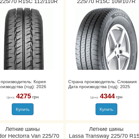
225/70 R15C 112/110R
225/70 R15C 109/107R
 производитель: Корея
Страна производитель: Словакия
оизводства (год): 2026
Дата производства (год): 2025
4275
4344
грн
грн
Цена:
Цена:
Купить
Купить
Летние шины
Летние шины
or Hectorra Van 225/70
Lassa Transway 225/70 R1