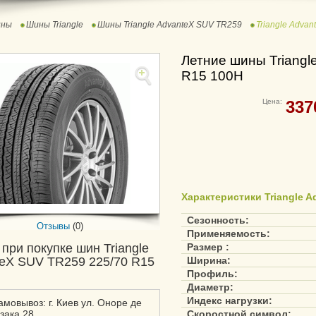
ны
Шины Triangle
Шины Triangle AdvanteX SUV TR259
Triangle Adva
Летние шины Triangl
R15 100H
Цена:
337
Характеристики Triangle A
Сезонность:
Отзывы
(0)
Применяемость:
 при покупке шин Triangle
Размер :
eX SUV TR259 225/70 R15
Ширина:
Профиль:
Диаметр:
Индекс нагрузки:
амовывоз: г. Киев ул. Оноре де
зака 28
Скоростной символ: