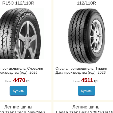
R15C 112/110R
112/110R
 производитель: Словакия
Страна производитель: Турция
оизводства (год): 2026
Дата производства (год): 2026
4470
4511
грн
грн
Цена:
Цена:
Купить
Купить
Летние шины
Летние шины
ing TransTech NewGen
Lassa Transway 225/70 R1