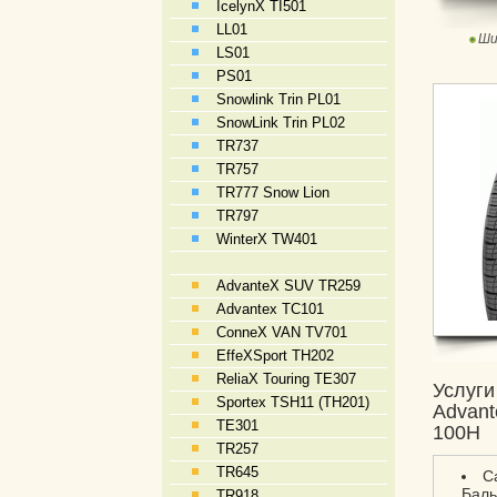
IcelynX TI501
LL01
Ши
LS01
PS01
Snowlink Trin PL01
SnowLink Trin PL02
TR737
TR757
TR777 Snow Lion
TR797
WinterX TW401
AdvanteX SUV TR259
Advantex TC101
ConneX VAN TV701
EffeXSport TH202
ReliaX Touring TE307
Услуги
Sportex TSH11 (TH201)
Advant
TE301
100H
TR257
TR645
С
Баль
TR918