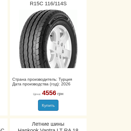
R15C 116/114S
Страна производитель: Турция
Дата производства (год): 2026
4556
грн
Цена:
Купить
Летние шины
5C
Hankook Vantra LT RA 18