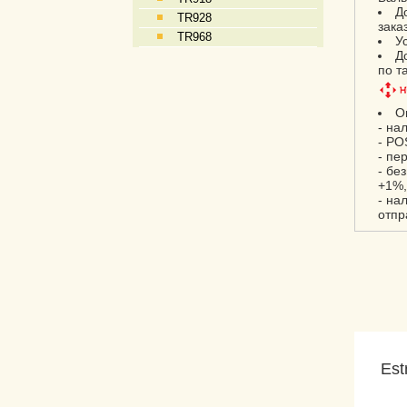
Д
TR928
зака
TR968
У
Д
по т
О
- на
- PO
- пе
- бе
+1%,
- на
отпр
Est