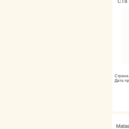
CT8 
Страна
Дата пр
Matad