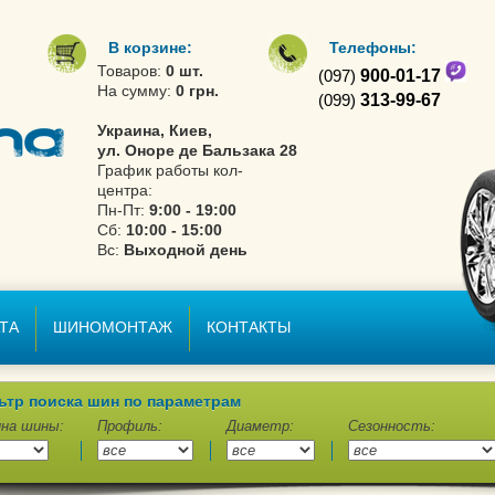
В корзине:
Телефоны:
Товаров:
0 шт.
(097)
900-01-17
На сумму:
0 грн.
(099)
313-99-67
Украина, Киев,
ул. Оноре де Бальзака 28
График работы кол-
центра:
Пн-Пт:
9:00 - 19:00
Сб:
10:00 - 15:00
Вс:
Выходной день
ТА
ШИНОМОНТАЖ
КОНТАКТЫ
ьтр поиска шин по параметрам
на шины:
Профиль:
Диаметр:
Сезонность: