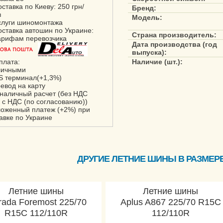
оставка по Киеву: 250 грн/
Бренд:
з
Модель:
слуги шиномонтажа
оставка автошин по Украине:
Страна производитель:
арифам перевозчика
Дата производства (год
выпуска):
плата:
Наличие (шт.):
личными
S терминал(+1,3%)
ревод на карту
зналичный расчет (без НДС
 с НДС (по согласованию))
ложенный платеж (+2%) при
авке по Украине
ДРУГИЕ ЛЕТНИЕ ШИНЫ В РАЗМЕРЕ 
Летние шины
Летние шины
rada Foremost 225/70
Aplus A867 225/70 R15C
R15C 112/110R
112/110R