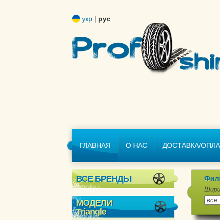
укр
|
рус
ГЛАВНАЯ
О НАС
ДОСТАВКА/ОПЛА
ВСЕ БРЕНДЫ
Фил
Шири
МОДЕЛИ
Triangle