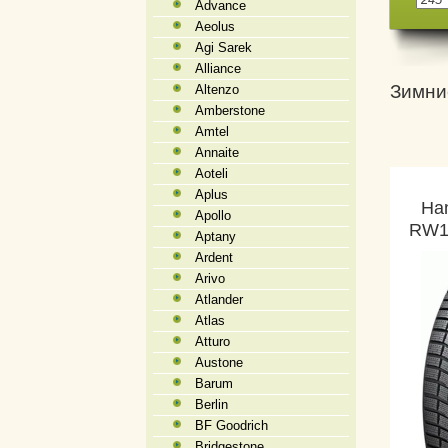
Advance
Aeolus
Agi Sarek
Alliance
Зимни
Altenzo
Amberstone
Amtel
Annaite
Aoteli
Aplus
Han
Apollo
RW1
Aptany
Ardent
Arivo
Atlander
Atlas
Atturo
Austone
Barum
Berlin
BF Goodrich
Bridgestone