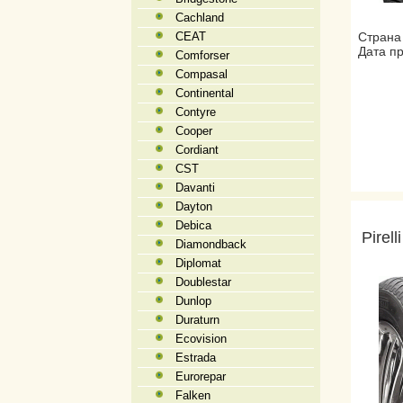
Cachland
CEAT
Страна
Дата пр
Comforser
Compasal
Continental
Contyre
Cooper
Cordiant
CST
Davanti
Dayton
Debica
Pirel
Diamondback
Diplomat
Doublestar
Dunlop
Duraturn
Ecovision
Estrada
Eurorepar
Falken