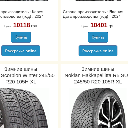
 производитель : Корея
Страна производитель : Япония
оизводства (год) : 2024
Дата производства (год) : 2024
10118
10401
грн
грн
Цена:
Цена:
Купить
Купить
Рассрочка online
Рассрочка online
Зимние шины
Зимние шины
li Scorpion Winter 245/50
Nokian Hakkapeliitta R5 S
R20 105H XL
245/50 R20 105R XL