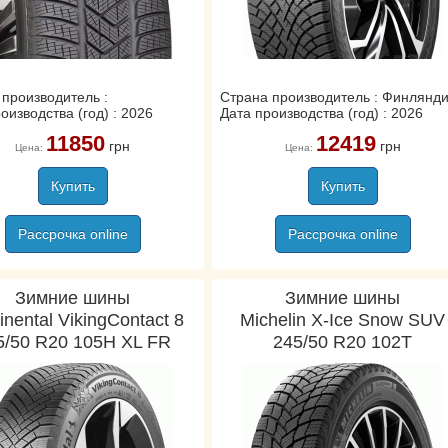
 производитель :
Страна производитель : Финлянд
оизводства (год) : 2026
Дата производства (год) : 2026
11850
12419
грн
грн
Цена:
Цена:
Купить
Купить
Рассрочка online
Рассрочка online
Зимние шины
Зимние шины
inental VikingContact 8
Michelin X-Ice Snow SUV
5/50 R20 105H XL FR
245/50 R20 102T