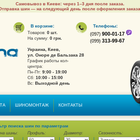
Самовывоз в Киеве: через 1–3 дня после заказа.
Отправка шин — на следующий день после оформления заказа
В корзине:
Телефоны:
Товаров:
0 шт.
(097)
900-01-17
На сумму:
0 грн.
(099)
313-99-67
Украина, Киев,
ул. Оноре де Бальзака 28
График работы кол-
центра:
Пн-Пт:
9:00 - 19:00
Сб:
10:00 - 15:00
Вс:
Выходной день
ТА
ШИНОМОНТАЖ
КОНТАКТЫ
ьтр поиска шин по параметрам
на шины:
Профиль:
Диаметр:
Сезонность: