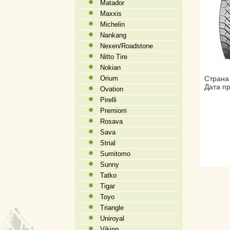
Matador
Maxxis
Michelin
Nankang
Nexen/Roadstone
Nitto Tire
Nokian
Orium
Страна
Дата пр
Ovation
Pirelli
Premiorri
Rosava
Sava
Strial
Sumitomo
Sunny
Tatko
Tigar
Toyo
Triangle
Uniroyal
Viking