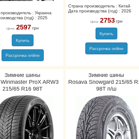
Страна производитель : Китай
Дата производства (год) : 2026
 производитель : Украина
оизводства (год) : 2025
2753
грн
Цена:
2597
грн
Цена:
Купить
Купить
Рассрочка online
Рассрочка online
Зимние шины
Зимние шины
o Winmaster ProX ARW3
Rosava Snowgard 215/65 R
215/65 R16 98T
98T п/ш