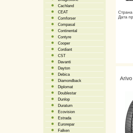
Cachland
CEAT
Страна
Дата пр
Comforser
Compasal
Continental
Contyre
Cooper
Cordiant
CST
Davanti
Dayton
Debica
Ariv
Diamondback
Diplomat
Doublestar
Dunlop
Duraturn
Ecovision
Estrada
Eurorepar
Falken