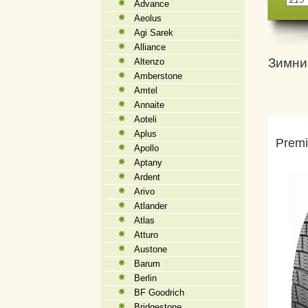
Advance
Aeolus
Agi Sarek
Alliance
Зимни
Altenzo
Amberstone
Amtel
Annaite
Aoteli
Aplus
Premi
Apollo
Aptany
Ardent
Arivo
Atlander
Atlas
Atturo
Austone
Barum
Berlin
BF Goodrich
Bridgestone