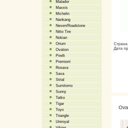
Matador
Maxxis
Michelin
Nankang
Nexen/Roadstone
Nitto Tire
Nokian
Orium
Страна 
Дата пр
Ovation
Pirelli
Premiorri
Rosava
Sava
Strial
Sumitomo
Sunny
Tatko
Tigar
Ova
Toyo
Triangle
Uniroyal
Viking