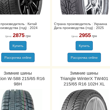
производитель : Китай
Страна производитель : Украина
оизводства (год) : 2024
Дата производства (год) : 2025
2875
2955
грн
грн
Цена:
Цена:
Купить
Купить
Рассрочка online
Рассрочка online
Зимние шины
Зимние шины
tion W-588 215/65 R16
Triangle WinterX TW401
98H
215/65 R16 102H XL