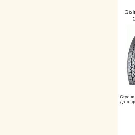
Gisl
Страна
Дата пр