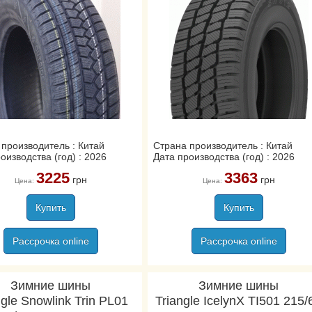
производитель : Китай
Страна производитель : Китай
оизводства (год) : 2026
Дата производства (год) : 2026
3225
3363
грн
грн
Цена:
Цена:
Купить
Купить
Рассрочка online
Рассрочка online
Зимние шины
Зимние шины
ngle Snowlink Trin PL01
Triangle IcelynX TI501 215/