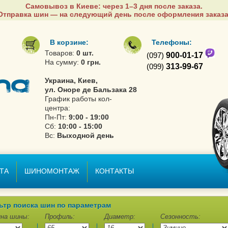
Самовывоз в Киеве: через 1–3 дня после заказа.
Отправка шин — на следующий день после оформления заказа
В корзине:
Телефоны:
Товаров:
0 шт.
(097)
900-01-17
На сумму:
0 грн.
(099)
313-99-67
Украина, Киев,
ул. Оноре де Бальзака 28
График работы кол-
центра:
Пн-Пт:
9:00 - 19:00
Сб:
10:00 - 15:00
Вс:
Выходной день
ТА
ШИНОМОНТАЖ
КОНТАКТЫ
ьтр поиска шин по параметрам
на шины:
Профиль:
Диаметр:
Сезонность: