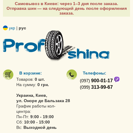
Самовывоз в Киеве: через 1–3 дня после заказа.
Отправка шин — на следующий день после оформления
заказа.
укр
|
рус
В корзине:
Телефоны:
Товаров:
0 шт.
(097)
900-01-17
На сумму:
0 грн.
(099)
313-99-67
Украина, Киев,
ул. Оноре де Бальзака 28
График работы кол-
центра:
Пн-Пт:
9:00 - 19:00
Сб:
10:00 - 15:00
Вс:
Выходной день