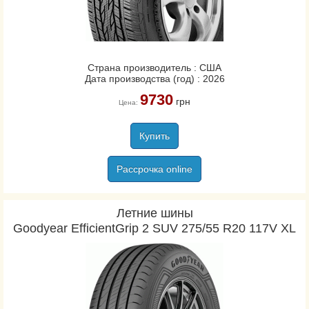
Rosava
Sava
Strial
Sumitomo
Страна производитель : США
Sunny
Дата производства (год) : 2026
Tatko
9730
грн
Цена:
Tigar
Toyo
Купить
Triangle
Рассрочка online
Uniroyal
Viking
Vredestein
Летние шины
Goodyear EfficientGrip 2 SUV 275/55 R20 117V XL
Yokohama
Белшина