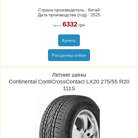
Kumho
Страна производитель : Китай
Дата производства (год) : 2025
Lassa
6332
Laufenn
грн
Цена:
Marangoni
Marshal
Купить
Matador
Рассрочка online
Maxxis
Michelin
Nankang
Летние шины
Continental ContiCrossContact LX20 275/55 R20
Nexen/Roadstone
111S
Nitto Tire
Nokian
Orium
Ovation
Pirelli
Premiorri