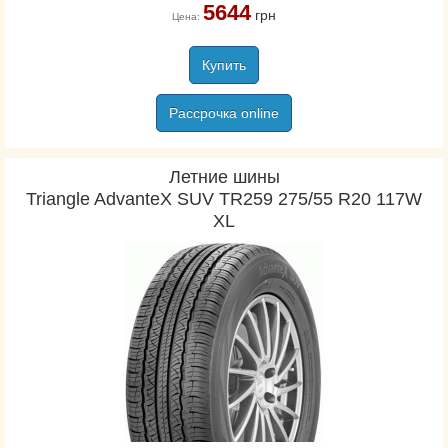
5644
Falken
грн
Цена:
Farroad
Federal
Купить
Firemax
Рассрочка online
Firestone
Fortuna
Fortune
Летние шины
Triangle AdvanteX SUV TR259 275/55 R20 117W
Fronway
XL
Fulda
General
Gislaved
Goodride
Goodyear
Hankook
Kapsen
Kleber
Kormoran