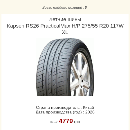
Aplus
Всего найдено позиций :
6
Apollo
Летние шины
Aptany
Kapsen RS26 PracticalMax H/P 275/55 R20 117W
Ardent
XL
Arivo
Atlander
Atlas
Atturo
Austone
Barum
Berlin
BF Goodrich
Bridgestone
Cachland
Страна производитель : Китай
Дата производства (год) : 2026
CEAT
4779
грн
Comforser
Цена:
Compasal