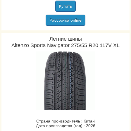
Купить
Continental
Contyre
Рассрочка online
Cooper
Cordiant
Летние шины
CST
Altenzo Sports Navigator 275/55 R20 117V XL
Davanti
Dayton
Debica
Diamondback
Diplomat
Doublestar
Dunlop
Duraturn
Ecovision
Estrada
Страна производитель : Китай
Дата производства (год) : 2026
Eurorepar