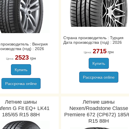
Страна производитель : Турция
Дата производства (год) : 2026
 производитель : Венгрия
оизводства (год) : 2026
2715
грн
Цена:
2523
грн
Цена:
Купить
Купить
Рассрочка online
Рассрочка online
Летние шины
Летние шины
ufenn G Fit EQ+ LK41
Nexen/Roadstone Classe
185/65 R15 88H
Premiere 672 (CP672) 185/
R15 88H