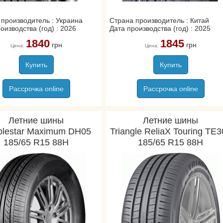
 производитель : Украина
Страна производитель : Китай
оизводства (год) : 2026
Дата производства (год) : 2025
1840
1845
грн
грн
Цена:
Цена:
Купить
Купить
Рассрочка online
Рассрочка online
Летние шины
Летние шины
blestar Maximum DH05
Triangle ReliaX Touring TE
185/65 R15 88H
185/65 R15 88H