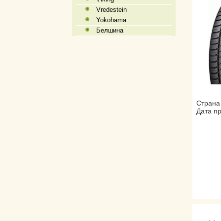
Vredestein
Yokohama
Белшина
Страна
Дата пр