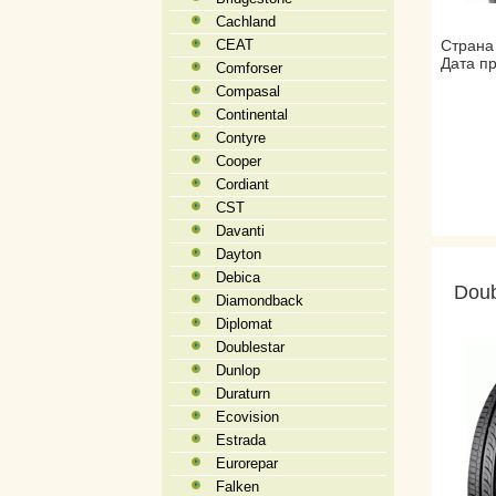
Cachland
CEAT
Страна
Дата пр
Comforser
Compasal
Continental
Contyre
Cooper
Cordiant
CST
Davanti
Dayton
Debica
Dou
Diamondback
Diplomat
Doublestar
Dunlop
Duraturn
Ecovision
Estrada
Eurorepar
Falken