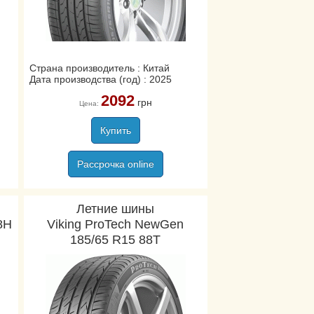
Страна производитель : Китай
Дата производства (год) : 2025
2092
грн
Цена:
Купить
Рассрочка online
Летние шины
8H
Viking ProTech NewGen
185/65 R15 88T