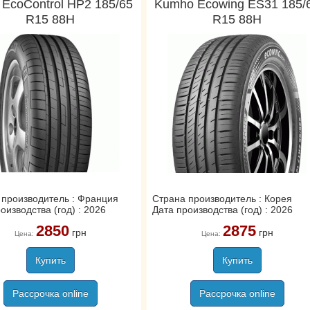
 EcoControl HP2 185/65
Kumho Ecowing ES31 185/
R15 88H
R15 88H
 производитель : Франция
Страна производитель : Корея
оизводства (год) : 2026
Дата производства (год) : 2026
2850
2875
грн
грн
Цена:
Цена:
Купить
Купить
Рассрочка online
Рассрочка online