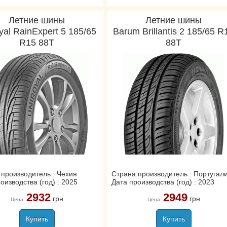
Летние шины
Летние шины
yal RainExpert 5 185/65
Barum Brillantis 2 185/65 R
R15 88T
88T
 производитель : Чехия
Страна производитель : Португал
оизводства (год) : 2025
Дата производства (год) : 2023
2932
2949
грн
грн
Цена:
Цена:
Купить
Купить