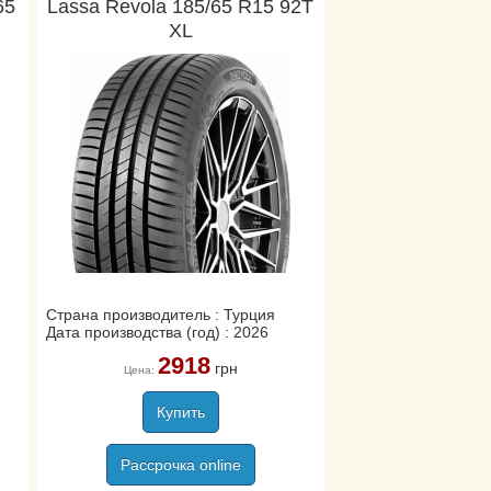
65
Lassa Revola 185/65 R15 92T
XL
Страна производитель : Турция
Дата производства (год) : 2026
2918
грн
Цена:
Купить
Рассрочка online