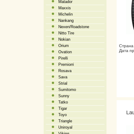
Matador
Maxxis
Michelin
Nankang
Nexen/Roadstone
Nitto Tire
Nokian
Orium
Страна
Дата пр
Ovation
Pirelli
Premiorri
Rosava
Sava
Strial
Sumitomo
Sunny
Tatko
Tigar
La
Toyo
Triangle
Uniroyal
Viking