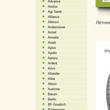
Advance
Aeolus
Agi Sarek
Alliance
Летни
Altenzo
Amberstone
Amtel
Annaite
Aoteli
Aplus
Pr
Apollo
Aptany
Ardent
Arivo
Atlander
Atlas
Atturo
Austone
Barum
Berlin
BF Goodrich
Bridgestone