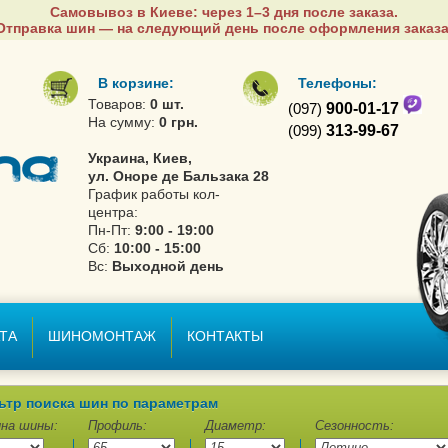
Самовывоз в Киеве: через 1–3 дня после заказа.
Отправка шин — на следующий день после оформления заказа
В корзине:
Телефоны:
Товаров:
0 шт.
(097)
900-01-17
На сумму:
0 грн.
(099)
313-99-67
Украина, Киев,
ул. Оноре де Бальзака 28
График работы кол-
центра:
Пн-Пт:
9:00 - 19:00
Сб:
10:00 - 15:00
Вс:
Выходной день
ТА
ШИНОМОНТАЖ
КОНТАКТЫ
ьтр поиска шин по параметрам
на шины:
Профиль:
Диаметр:
Сезонность: