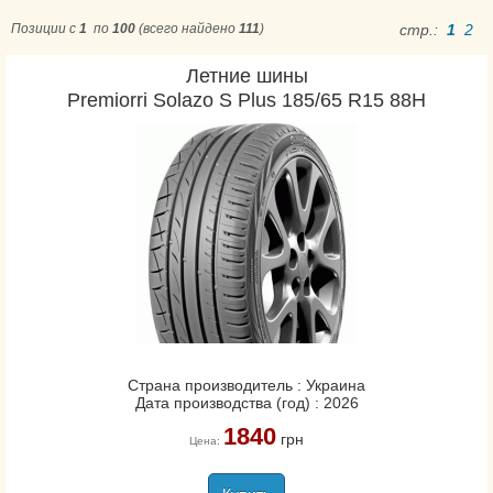
Aplus
Позиции с
1
по
100
(всего найдено
111
)
стр.:
1
2
Apollo
Летние шины
Aptany
Premiorri Solazo S Plus 185/65 R15 88H
Ardent
Arivo
Atlander
Atlas
Atturo
Austone
Barum
Berlin
BF Goodrich
Bridgestone
Страна производитель : Украина
Дата производства (год) : 2026
Cachland
1840
CEAT
грн
Цена:
Comforser
Compasal