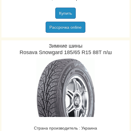
Falken
Farroad
Купить
Federal
Firemax
Рассрочка online
Firestone
Fortuna
Зимние шины
Fortune
Rosava Snowgard 185/65 R15 88T п/ш
Fronway
Fulda
General
Gislaved
Goodride
Goodyear
Hankook
Kapsen
Kleber
Страна производитель : Украина
Kormoran