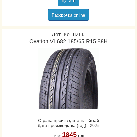
Купить
Continental
Рассрочка online
Contyre
Cooper
Cordiant
Летние шины
Ovation VI-682 185/65 R15 88H
CST
Davanti
Dayton
Debica
Diamondback
Diplomat
Doublestar
Dunlop
Duraturn
Ecovision
Страна производитель : Китай
Estrada
Дата производства (год) : 2025
Eurorepar
1845
грн
Цена: