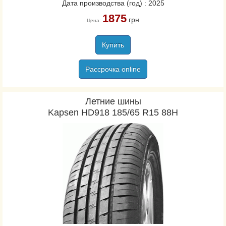
Дата производства (год) : 2025
Kumho
1875
грн
Цена:
Lassa
Laufenn
Купить
Marangoni
Marshal
Рассрочка online
Matador
Maxxis
Летние шины
Michelin
Kapsen HD918 185/65 R15 88H
Nankang
Nexen/Roadstone
Nitto Tire
Nokian
Orium
Ovation
Pirelli
Premiorri