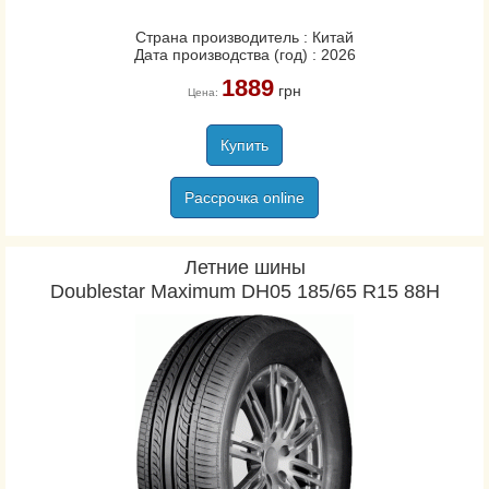
Rosava
Sava
Страна производитель : Китай
Дата производства (год) : 2026
Strial
1889
грн
Sumitomo
Цена:
Sunny
Купить
Tatko
Tigar
Рассрочка online
Toyo
Triangle
Летние шины
Uniroyal
Doublestar Maximum DH05 185/65 R15 88H
Viking
Vredestein
Yokohama
Белшина