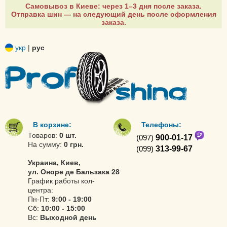
Самовывоз в Киеве: через 1–3 дня после заказа.
Отправка шин — на следующий день после оформления
заказа.
укр
|
рус
В корзине:
Телефоны:
Товаров:
0 шт.
(097)
900-01-17
На сумму:
0 грн.
(099)
313-99-67
Украина, Киев,
ул. Оноре де Бальзака 28
График работы кол-
центра:
Пн-Пт:
9:00 - 19:00
Сб:
10:00 - 15:00
Вс:
Выходной день