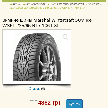
Шины
Шины Marshal
Шины Marshal Wintercraft SUV Ice WS51
WS51
Marshal Wintercraft SUV Ice WS51 225/65 R17 106T XL
WinterCraft WS71
Зимние шины Marshal Wintercraft SUV Ice
Crugen HP91
WS51 225/65 R17 106T XL
Matrac FX MU11
Matrac FX MU12
Matrac MH11
MH12
MH15
PorTran KC53
Отзывы
(0)
Цена:
4882
грн
Купить