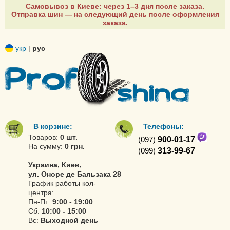
Самовывоз в Киеве: через 1–3 дня после заказа.
Отправка шин — на следующий день после оформления
заказа.
укр
|
рус
В корзине:
Телефоны:
Товаров:
0 шт.
(097)
900-01-17
На сумму:
0 грн.
(099)
313-99-67
Украина, Киев,
ул. Оноре де Бальзака 28
График работы кол-
центра:
Пн-Пт:
9:00 - 19:00
Сб:
10:00 - 15:00
Вс:
Выходной день