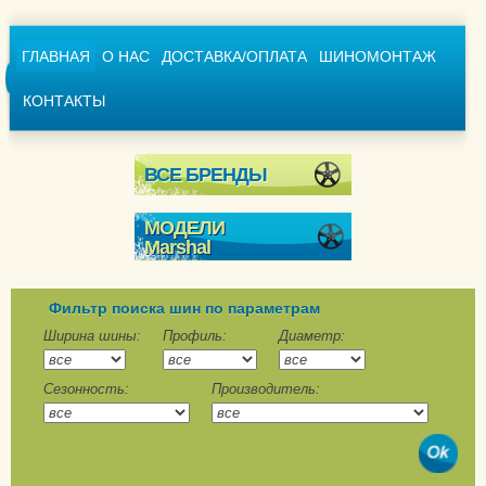
ГЛАВНАЯ
О НАС
ДОСТАВКА/ОПЛАТА
ШИНОМОНТАЖ
КОНТАКТЫ
ВСЕ БРЕНДЫ
МОДЕЛИ
Marshal
I`Zen KW31
MW31
Фильтр поиска шин по параметрам
MW51
Ширина шины:
Профиль:
Диаметр:
Winter PorTran CW11
Сезонность:
Производитель:
WinterCraft Ice WI-31
WinterCraft SUV Ice
WS31
Wintercraft SUV Ice