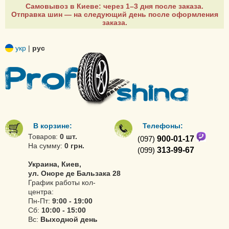
Самовывоз в Киеве: через 1–3 дня после заказа.
Отправка шин — на следующий день после оформления
заказа.
укр
|
рус
В корзине:
Телефоны:
Товаров:
0 шт.
(097)
900-01-17
На сумму:
0 грн.
(099)
313-99-67
Украина, Киев,
ул. Оноре де Бальзака 28
График работы кол-
центра:
Пн-Пт:
9:00 - 19:00
Сб:
10:00 - 15:00
Вс:
Выходной день