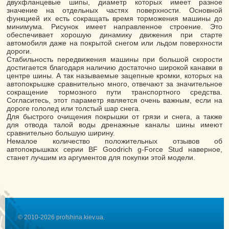
двухфланцевые шипы, диаметр которых имеет разное
значение на отдельных частях поверхности. Основной
функцией их есть сокращать время торможения машины до
минимума. Рисунок имеет направленное строение. Это
обеспечивает хорошую динамику движения при старте
автомобиля даже на покрытой снегом или льдом поверхности
дороги.
Стабильность передвижения машины при большой скорости
достигается благодаря наличию достаточно широкой канавки в
центре шины. А так называемые зацепные кромки, которых на
автопокрышке сравнительно много, отвечают за значительное
сокращение тормозного пути транспортного средства.
Согласитесь, этот параметр является очень важным, если на
дороге гололед или толстый шар снега.
Для быстрого очищения покрышки от грязи и снега, а также
для отвода талой воды дренажные каналы шины имеют
сравнительно большую ширину.
Немалое количество положительных отзывов об
автопокрышках серии BF Goodrich g-Force Stud наверное,
станет лучшим из аргументов для покупки этой модели.
© 2010-2026 profshina.kiev.ua.