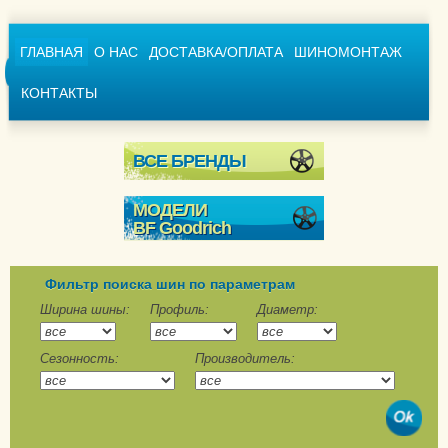
ГЛАВНАЯ
О НАС
ДОСТАВКА/ОПЛАТА
ШИНОМОНТАЖ
КОНТАКТЫ
ВСЕ БРЕНДЫ
МОДЕЛИ
BF Goodrich
Activan Winter
g-Force Stud
Фильтр поиска шин по параметрам
g-Force Winter
Ширина шины:
Профиль:
Диаметр:
g-Force Winter 2
Сезонность:
Производитель:
g-Force Winter 2 SUV
Advantage
Advantage SUV