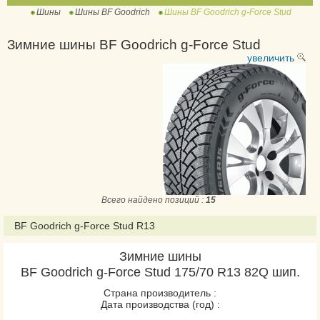
Шины
Шины BF Goodrich
Шины BF Goodrich g-Force Stud
All Terrain T/A KO2
Зимние шины BF Goodrich g-Force Stud
Mud-Terrain T/A KM3
увеличить
Всего найдено позиций :
15
BF Goodrich g-Force Stud R13
Зимние шины
BF Goodrich g-Force Stud 175/70 R13 82Q шип.
Страна производитель :
Дата производства (год) :